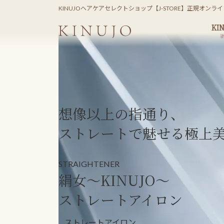
コ
ナ
KINUJOヘアケアセレクトショップ【J-STORE】正規オンラ
ン
ビ
KI
テ
ゲ
ン
ー
ツ
シ
へ
ョ
ス
ン
キ
に
ッ
移
想像以上の指通り、
プ
動
ストレートで魅せる極上
STRAIGHTENER
絹女～KINUJO～
ストレートアイロン
ストレートアイロン